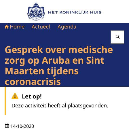
Naar de homepage van Het Koninklijk Huis
Home
Actueel
Agenda
Vu
Gesprek over medische
zorg op Aruba en Sint
Maarten tijdens
coronacrisis
Let op!
Deze activiteit heeft al plaatsgevonden.
14-10-2020