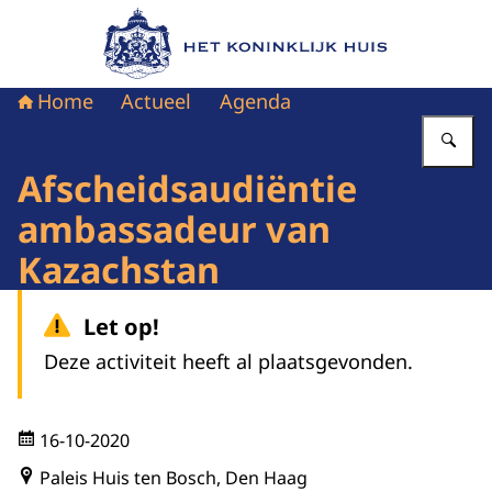
Naar de homepage van Het Koninklijk Huis
Home
Actueel
Agenda
Vu
Afscheidsaudiëntie
ambassadeur van
Kazachstan
Let op!
Deze activiteit heeft al plaatsgevonden.
16-10-2020
Paleis Huis ten Bosch, Den Haag