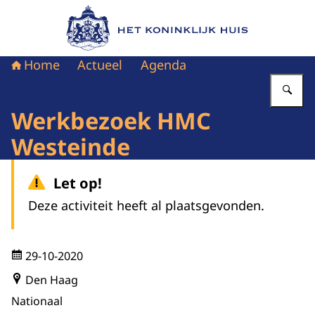
Naar de homepage van Het Koninklijk Huis
Home
Actueel
Agenda
Vu
Werkbezoek HMC
Westeinde
Let op!
Deze activiteit heeft al plaatsgevonden.
29-10-2020
Den Haag
Nationaal