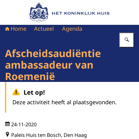
Naar de homepage van Het Koninklijk Huis
Home
Actueel
Agenda
Vu
Afscheidsaudiëntie
ambassadeur van
Roemenië
Let op!
Deze activiteit heeft al plaatsgevonden.
24-11-2020
Paleis Huis ten Bosch, Den Haag