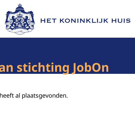
Naar de homepage van Het Koninklijk Huis
n stichting JobOn
 heeft al plaatsgevonden.