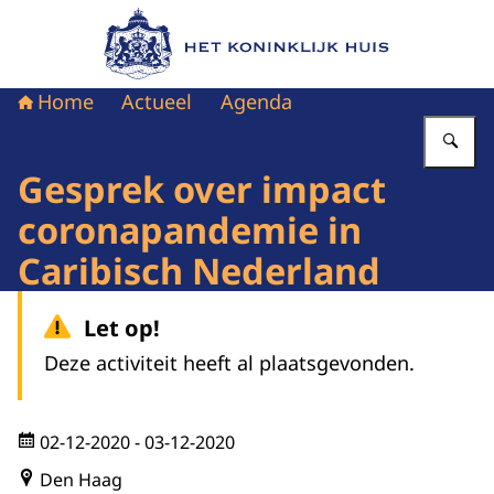
Naar de homepage van Het Koninklijk Huis
Home
Actueel
Agenda
Vu
Gesprek over impact
coronapandemie in
Caribisch Nederland
Let op!
Deze activiteit heeft al plaatsgevonden.
02-12-2020
- 03-12-2020
Den Haag