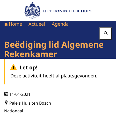
Naar de homepage van Het Koninklijk Huis
Home
Actueel
Agenda
Vu
Beëdiging lid Algemene
Rekenkamer
Let op!
Deze activiteit heeft al plaatsgevonden.
11-01-2021
Paleis Huis ten Bosch
Nationaal