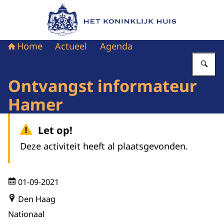
Naar de homepage van Het Koninklijk Huis
Home
Actueel
Agenda
Vu
Ontvangst informateur
Hamer
Let op!
Deze activiteit heeft al plaatsgevonden.
01-09-2021
Den Haag
Nationaal