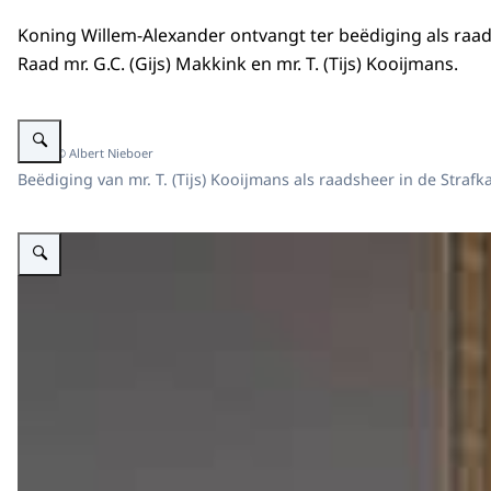
Koning Willem-Alexander ontvangt ter beëdiging als raa
Raad mr. G.C. (Gijs) Makkink en mr. T. (Tijs) Kooijmans.
Vergroot afbeelding Beëdiging mr. T. (Tijs) Kooijmans
Beeld: © Albert Nieboer
Beëdiging van mr. T. (Tijs) Kooijmans als raadsheer in de Str
Vergroot afbeelding Beëdiging mr. G.C. (Gijs) Makkink