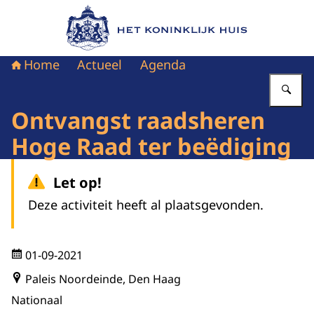
Naar de homepage van Het Koninklijk Huis
Home
Actueel
Agenda
Vu
Ontvangst raadsheren
Hoge Raad ter beëdiging
Let op!
Deze activiteit heeft al plaatsgevonden.
01-09-2021
Paleis Noordeinde, Den Haag
Nationaal