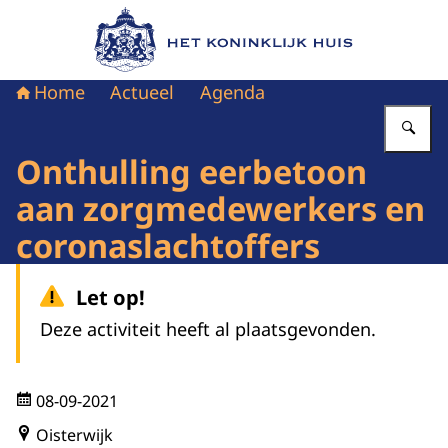
Naar de homepage van Het Koninklijk Huis
Home
Actueel
Agenda
Vu
Onthulling eerbetoon
aan zorgmedewerkers en
coronaslachtoffers
Let op!
Deze activiteit heeft al plaatsgevonden.
08-09-2021
Oisterwijk