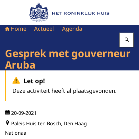
Naar de homepage van Het Koninklijk Huis
Home
Actueel
Agenda
Vu
Gesprek met gouverneur
Aruba
Let op!
Deze activiteit heeft al plaatsgevonden.
20-09-2021
Paleis Huis ten Bosch, Den Haag
Nationaal