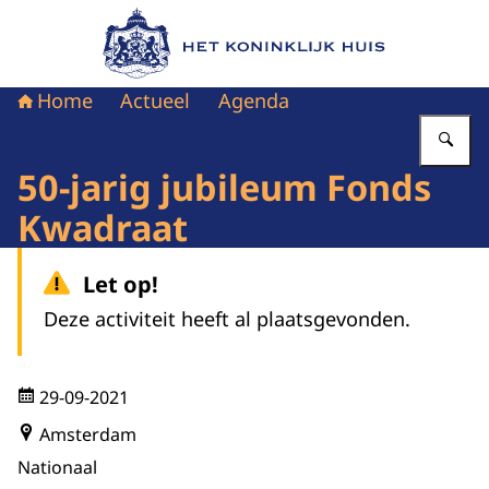
Naar de homepage van Het Koninklijk Huis
Home
Actueel
Agenda
Vu
50-jarig jubileum Fonds
Kwadraat
Let op!
Deze activiteit heeft al plaatsgevonden.
29-09-2021
Amsterdam
Nationaal