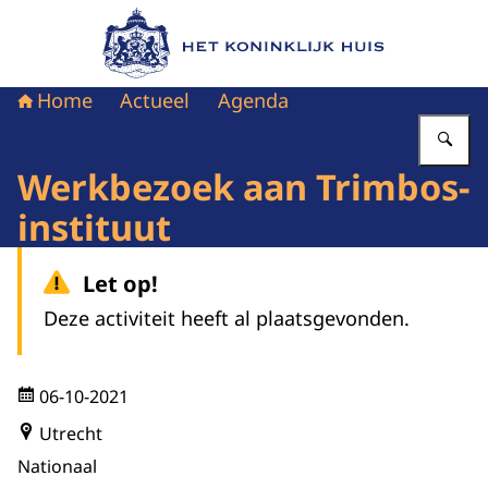
Naar de homepage van Het Koninklijk Huis
Home
Actueel
Agenda
Vu
Werkbezoek aan Trimbos-
instituut
Let op!
Deze activiteit heeft al plaatsgevonden.
06-10-2021
Utrecht
Nationaal