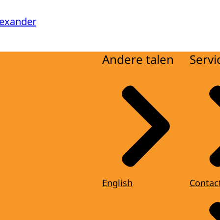
lexander
Andere talen
Servi
English
Contac