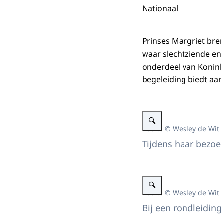
Nationaal
Prinses Margriet bre
waar slechtziende en 
onderdeel van Koninkl
begeleiding biedt aa
Vergroot afbeelding Prinses
Beeld: © Wesley de Wit
Tijdens haar bezo
Vergroot afbeelding Prinses
Beeld: © Wesley de Wit
Bij een rondleidin