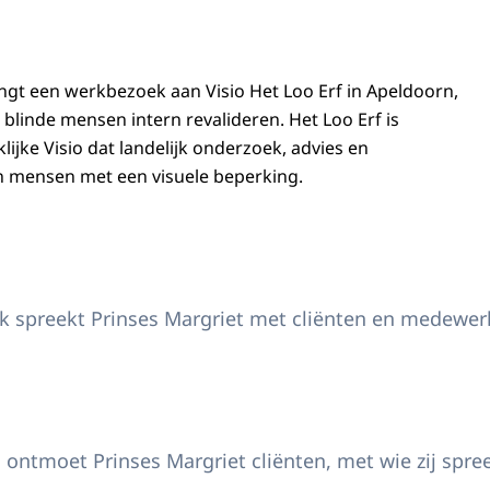
ngt een werkbezoek aan Visio Het Loo Erf in Apeldoorn,
blinde mensen intern revalideren. Het Loo Erf is
ijke Visio dat landelijk onderzoek, advies en
n mensen met een visuele beperking.
 Margriet bezoekt Visio Het Loo Erf
ek spreekt Prinses Margriet met cliënten en medewe
 Margriet bezoekt Visio Het Loo Erf
g ontmoet Prinses Margriet cliënten, met wie zij spr