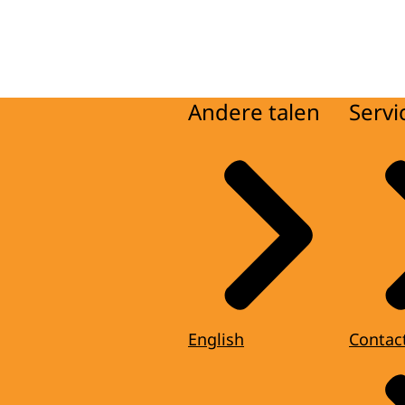
Andere talen
Servi
English
Contac