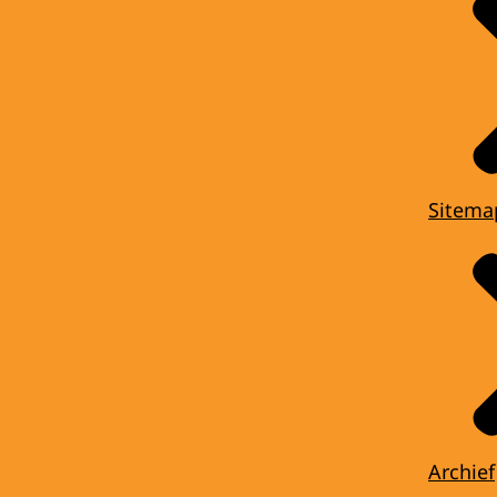
Sitema
Archief