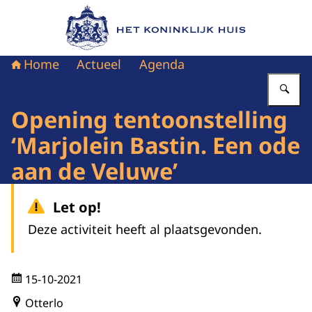
Naar de homepage van Het Koninklijk Huis
Home
Actueel
Agenda
Vu
Opening tentoonstelling
‘Marjolein Bastin. Een ode
aan de Veluwe’
Let op!
Deze activiteit heeft al plaatsgevonden.
15-10-2021
Otterlo