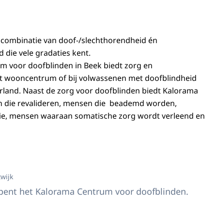
 combinatie van doof-/slechthorendheid én
d die vele gradaties kent.
m voor doofblinden in Beek biedt zorg en
et wooncentrum of bij volwassenen met doofblindheid
rland. Naast de zorg voor doofblinden biedt Kalorama
 die revalideren, mensen die beademd worden,
e, mensen waaraan somatische zorg wordt verleend en
s Margriet opent het Kalorama Centrum voor doofblinden.
twijk
opent het Kalorama Centrum voor doofblinden.