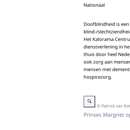
Nationaal
Doofblindheid is een
blind-/slechtziendhei
Het Kalorama Centru
dienstverlening in h
thuis door heel Nede
ook zorg aan mensen
mensen met dementi
hospicezorg.
Vergroot afbeelding Prinse
Beeld: © Patrick van Ka
Prinses Margriet 