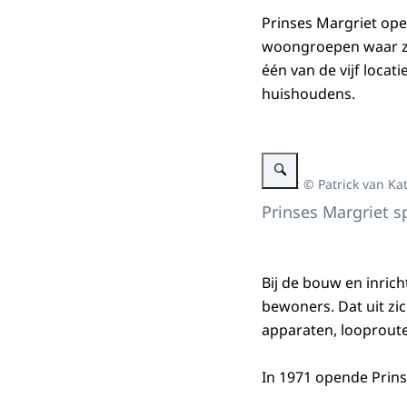
Prinses Margriet op
woongroepen waar zi
één van de vijf loca
huishoudens.
Vergroot afbeelding Prinse
Beeld: © Patrick van Ka
Prinses Margriet 
Bij de bouw en inric
bewoners. Dat uit zi
apparaten, looproutes
In 1971 opende Prin