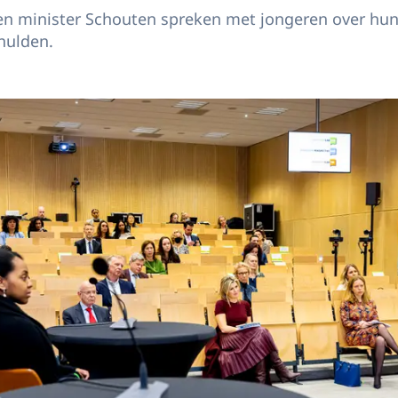
n minister Schouten spreken met jongeren over hun
hulden.
gin Máxima en minister Schouten bezoeken de Sportcampus Zuiderpark in De