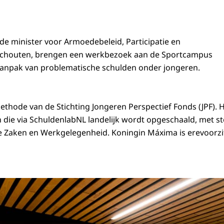
e minister voor Armoedebeleid, Participatie en
Schouten, brengen een werkbezoek aan de Sportcampus
aanpak van problematische schulden onder jongeren.
ethode van de Stichting Jongeren Perspectief Fonds (JPF). H
ie via SchuldenlabNL landelijk wordt opgeschaald, met st
le Zaken en Werkgelegenheid. Koningin Máxima is erevoorzi
gin Máxima en minister Schouten bezoeken de Sportcampus Zuiderpark in De