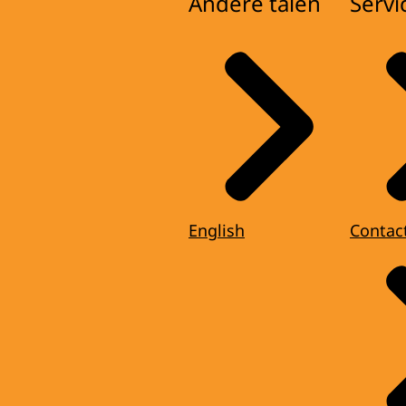
Andere talen
Servi
English
Contac