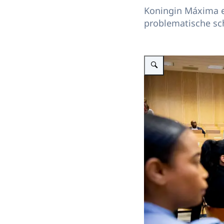
Koningin Máxima e
problematische sc
Vergroot afbeelding Konin