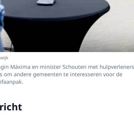
twijk
gin Máxima en minister Schouten met hulpverleners
 is om andere gemeenten te interesseren voor de
efaanpak.
richt