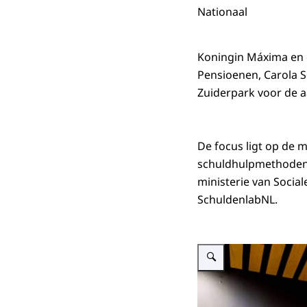
Nationaal
Koningin Máxima en d
Pensioenen, Carola 
Zuiderpark voor de 
De focus ligt op de m
schuldhulpmethoden d
ministerie van Socia
SchuldenlabNL.
Vergroot afbeelding Konin