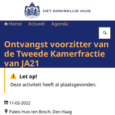
Naar de homepage van Het Koninklijk Huis
Home
Actueel
Agenda
Vu
Ontvangst voorzitter van
de Tweede Kamerfractie
van JA21
Let op!
Deze activiteit heeft al plaatsgevonden.
11-02-2022
Paleis Huis ten Bosch, Den Haag