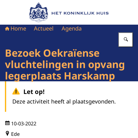
Naar de homepage van Het Koninklijk Huis
Home
Actueel
Agenda
Vu
Bezoek Oekraïense
vluchtelingen in opvang
legerplaats Harskamp
Let op!
Deze activiteit heeft al plaatsgevonden.
10-03-2022
Ede