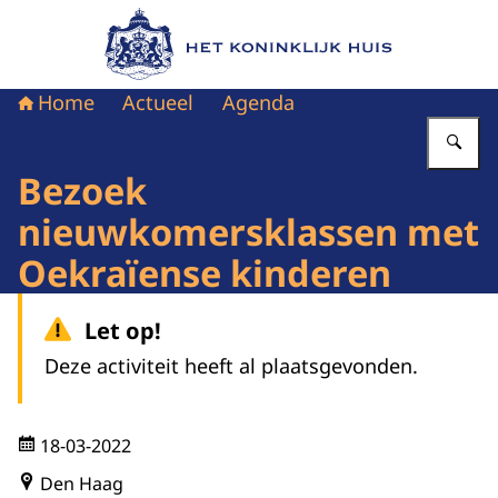
Naar de homepage van Het Koninklijk Huis
Home
Actueel
Agenda
Vu
Bezoek
nieuwkomersklassen met
Oekraïense kinderen
Let op!
Deze activiteit heeft al plaatsgevonden.
18-03-2022
Den Haag