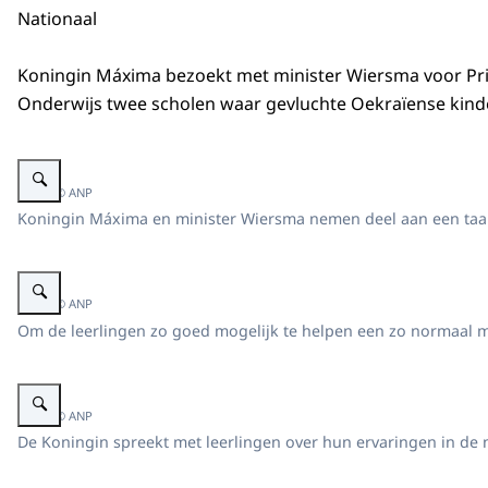
Nationaal
Koningin Máxima bezoekt met minister Wiersma voor Pr
Onderwijs twee scholen waar gevluchte Oekraïense kinde
Vergroot afbeelding Koningin Máxima en minister Wiersma in gesprek in ee
Beeld: © ANP
Koningin Máxima en minister Wiersma nemen deel aan een taalc
Vergroot afbeelding Koningin Máxima in een klaslokaal.
Beeld: © ANP
Om de leerlingen zo goed mogelijk te helpen een zo normaal mo
Vergroot afbeelding Koningin Máxima in een klaslokaal
Beeld: © ANP
De Koningin spreekt met leerlingen over hun ervaringen in de