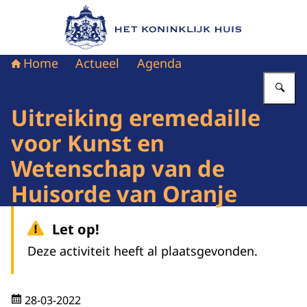
Naar de homepage van Het Koninklijk Huis
Home
Actueel
Agenda
Vu
Uitreiking eremedaille
voor Kunst en
Wetenschap van de
Huisorde van Oranje
Let op!
Deze activiteit heeft al plaatsgevonden.
28-03-2022