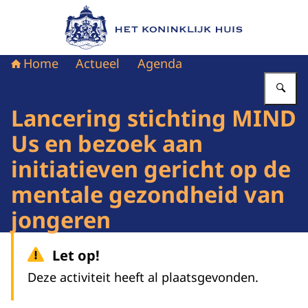
Naar de homepage van Het Koninklijk Huis
Home
Actueel
Agenda
Vu
Lancering stichting MIND
Us en bezoek aan
initiatieven gericht op de
mentale gezondheid van
jongeren
Let op!
Deze activiteit heeft al plaatsgevonden.