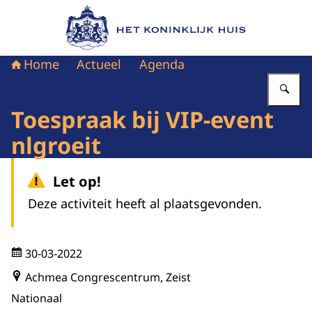
Naar de homepage van Het Koninklijk Huis
Home
Actueel
Agenda
Vu
Toespraak bij VIP-event
nlgroeit
Let op!
Deze activiteit heeft al plaatsgevonden.
30-03-2022
Achmea Congrescentrum, Zeist
Nationaal