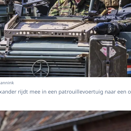
Jannink
ander rijdt mee in een patrouillevoertuig naar een o
 Willem-Alexander bezoekt een oefening van de Luchtmobiele Brigade van de