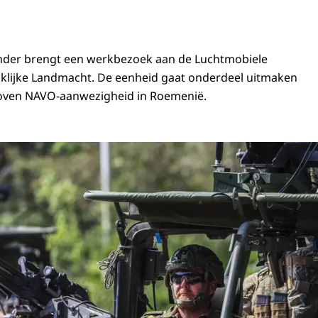
nder brengt een werkbezoek aan de Luchtmobiele
nklijke Landmacht. De eenheid gaat onderdeel uitmaken
hoven NAVO-aanwezigheid in Roemenië.
 Willem-Alexander bezoekt een oefening van de Luchtmobiele Brigade van de