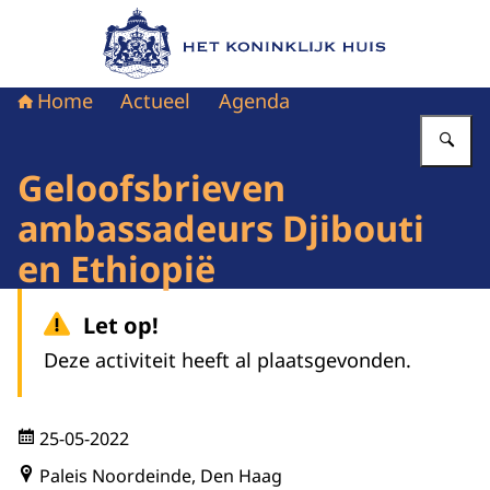
Naar de homepage van Het Koninklijk Huis
Home
Actueel
Agenda
Vu
Geloofsbrieven
ambassadeurs Djibouti
en Ethiopië
Let op!
Deze activiteit heeft al plaatsgevonden.
25-05-2022
Paleis Noordeinde, Den Haag