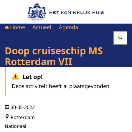
Naar de homepage van Het Koninklijk Huis
Home
Actueel
Agenda
Vu
Doop cruiseschip MS
Rotterdam VII
Let op!
Deze activiteit heeft al plaatsgevonden.
30-05-2022
Rotterdam
Nationaal