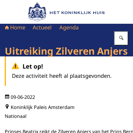
Naar de homepage van Het Koninklijk Huis
Home
Actueel
Agenda
Vu
Uitreiking Zilveren Anjers
Let op!
Deze activiteit heeft al plaatsgevonden.
09-06-2022
Koninklijk Paleis Amsterdam
Nationaal
Prinses Beatrix reikt de Zilveren Anjers van het Prins Be