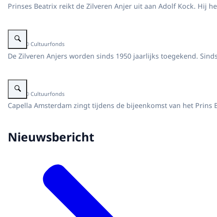
Prinses Beatrix reikt de Zilveren Anjer uit aan Adolf Kock. Hij
Vergroot afbeelding Prinses Beatrix reikt de Zilveren Anjers uit
Beeld: © Cultuurfonds
De Zilveren Anjers worden sinds 1950 jaarlijks toegekend. Sinds
Vergroot afbeelding Prinses Beatrix reikt de Zilveren Anjers uit
Beeld: © Cultuurfonds
Capella Amsterdam zingt tijdens de bijeenkomst van het Prins B
Nieuwsbericht