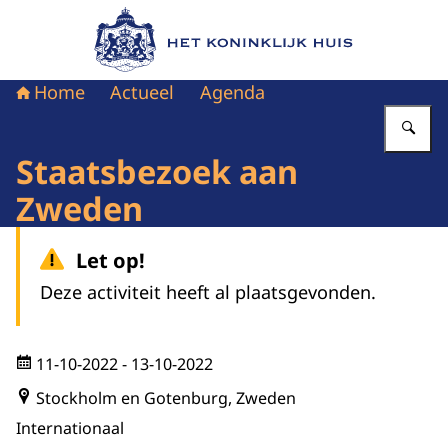
Naar de homepage van Het Koninklijk Huis
Home
Actueel
Agenda
Vu
Staatsbezoek aan
Zweden
Let op!
Deze activiteit heeft al plaatsgevonden.
11-10-2022
- 13-10-2022
Stockholm en Gotenburg, Zweden
Internationaal