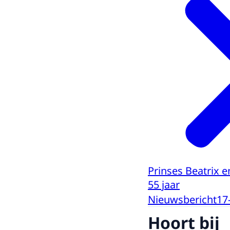
Prinses Beatrix e
55 jaar
Nieuwsbericht
17
Hoort bij