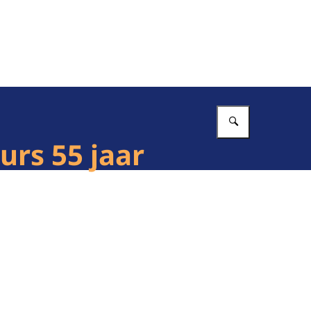
Vul in wat 
urs 55 jaar