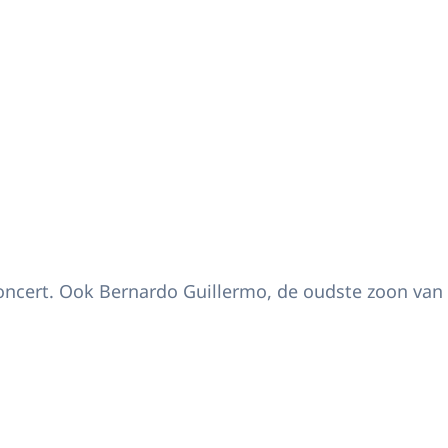
et Prinses Christina Concours
mconcert. Ook Bernardo Guillermo, de oudste zoon van 