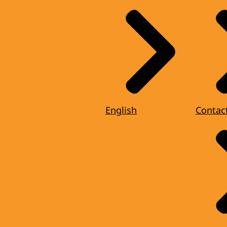
English
Contac