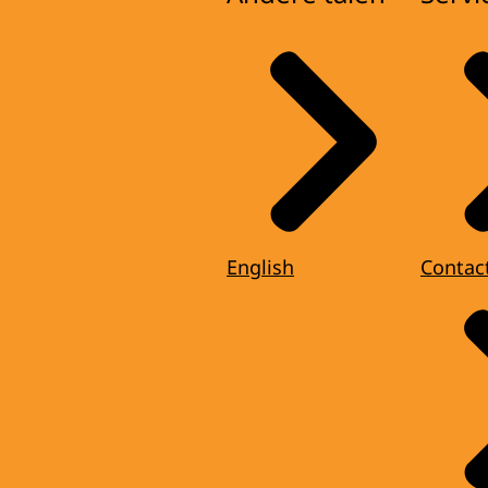
English
Contac