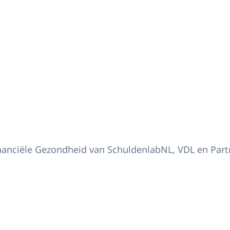
d bij
inanciële Gezondheid van SchuldenlabNL, VDL en Par