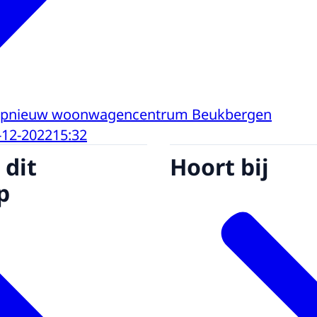
 opnieuw woonwagencentrum Beukbergen
-12-2022
15:32
 dit
Hoort bij
p