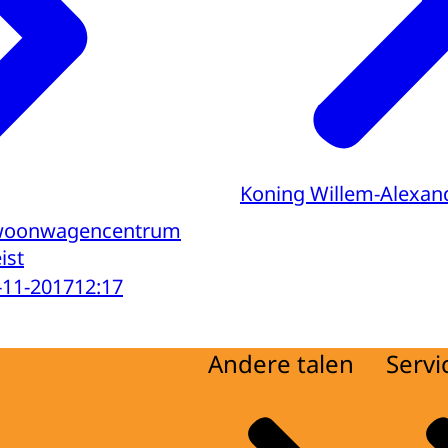
Koning Willem-Alexan
 woonwagencentrum
ist
-11-2017
12:17
Andere talen
Servi