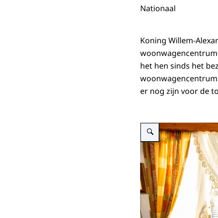
Nationaal
Koning Willem-Alexa
woonwagencentrum B
het hen sinds het be
woonwagencentrum in
er nog zijn voor de 
Vergroot afbeelding Konin