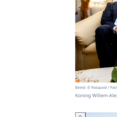
Beeld: © Rotapool / Patr
Koning Willem-Al
Vergroot afbeelding Konin