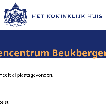
Naar de homepage van Het Koninklijk Huis
encentrum Beukberge
 heeft al plaatsgevonden.
Zeist