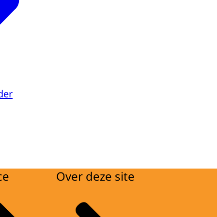
der
ce
Over deze site