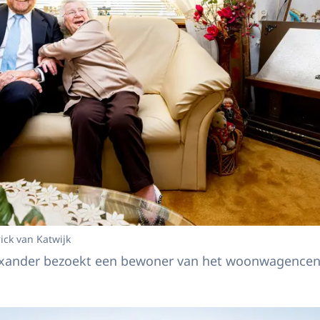
ick van Katwijk
exander bezoekt een bewoner van het woonwagence
g Willem-Alexander brengt een werkbezoek aan woonwagencentrum Beukbergen