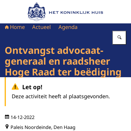
Naar de homepage van Het Koninklijk Huis
Home
Actueel
Agenda
Vu
Ontvangst advocaat-
generaal en raadsheer
Hoge Raad ter beëdiging
Let op!
Deze activiteit heeft al plaatsgevonden.
14-12-2022
Paleis Noordeinde, Den Haag