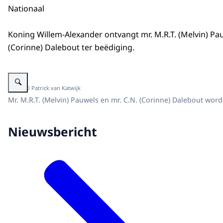
Nationaal
Koning Willem-Alexander ontvangt mr. M.R.T. (Melvin) Pau
(Corinne) Dalebout ter beëdiging.
Vergroot afbeelding De heer Pauwels en mevrouw Dalebout worden ten ov
Beeld: © Patrick van Katwijk
Mr. M.R.T. (Melvin) Pauwels en mr. C.N. (Corinne) Dalebout wo
Nieuwsbericht