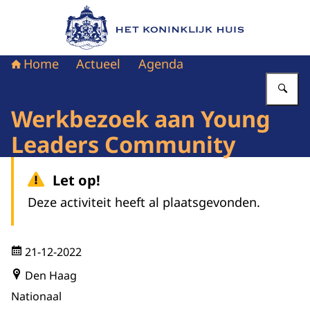
Naar de homepage van Het Koninklijk Huis
Home
Actueel
Agenda
Vu
Werkbezoek aan Young
Leaders Community
Let op!
Deze activiteit heeft al plaatsgevonden.
21-12-2022
Den Haag
Nationaal