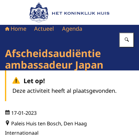
Naar de homepage van Het Koninklijk Huis
Home
Actueel
Agenda
Vu
Afscheidsaudiëntie
ambassadeur Japan
Let op!
Deze activiteit heeft al plaatsgevonden.
17-01-2023
Paleis Huis ten Bosch, Den Haag
Internationaal