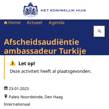
Naar de homepage van Het Koninklijk Huis
Home
Actueel
Agenda
Vu
Afscheidsaudiëntie
ambassadeur Turkije
Let op!
Deze activiteit heeft al plaatsgevonden.
23-01-2023
Paleis Noordeinde, Den Haag
Internationaal