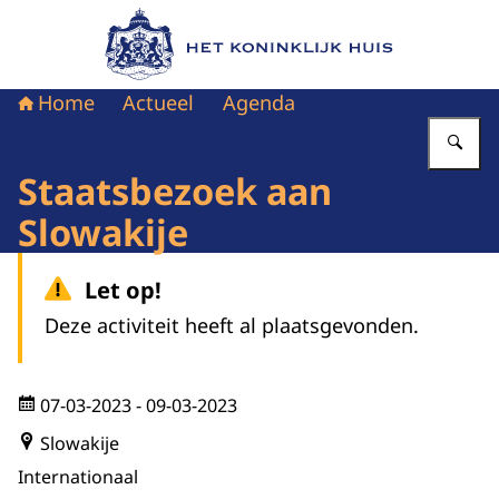
Naar de homepage van Het Koninklijk Huis
Home
Actueel
Agenda
Vu
Staatsbezoek aan
Slowakije
Let op!
Deze activiteit heeft al plaatsgevonden.
07-03-2023
- 09-03-2023
Slowakije
Internationaal