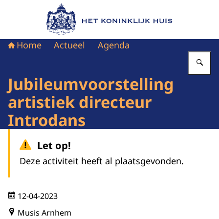
Naar de homepage van Het Koninklijk Huis
Home
Actueel
Agenda
Vu
Jubileumvoorstelling
artistiek directeur
Introdans
Let op!
Deze activiteit heeft al plaatsgevonden.
12-04-2023
Musis Arnhem