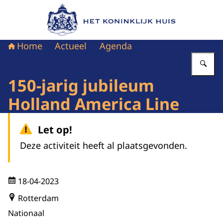
Naar de homepage van Het Koninklijk Huis
Home
Actueel
Agenda
Vu
150-jarig jubileum
Holland America Line
Let op!
Deze activiteit heeft al plaatsgevonden.
18-04-2023
Rotterdam
Nationaal