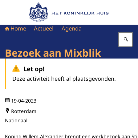
Naar de homepage van Het Koninklijk Huis
Home
Actueel
Agenda
Vu
Bezoek aan Mixblik
Let op!
Deze activiteit heeft al plaatsgevonden.
19-04-2023
Rotterdam
Nationaal
Koning Willem-Alexander brengt een werkbezoek aan Stic