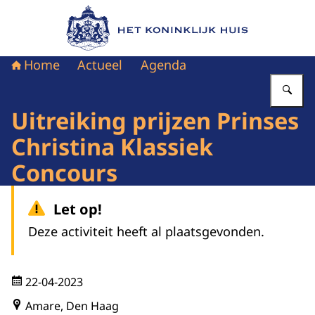
Naar de homepage van Het Koninklijk Huis
Home
Actueel
Agenda
Vu
Uitreiking prijzen Prinses
Christina Klassiek
Concours
Let op!
Deze activiteit heeft al plaatsgevonden.
22-04-2023
Amare, Den Haag