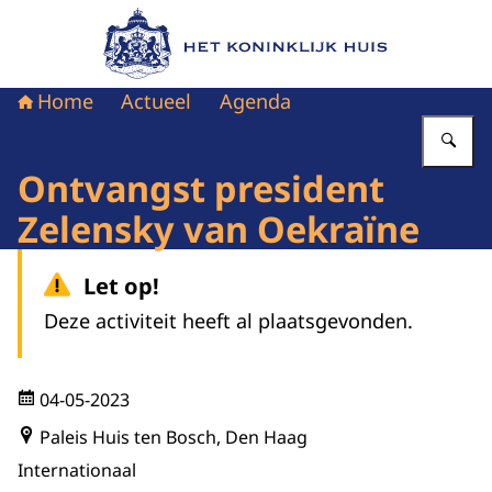
Naar de homepage van Het Koninklijk Huis
Home
Actueel
Agenda
Vu
Ontvangst president
Zelensky van Oekraïne
Let op!
Deze activiteit heeft al plaatsgevonden.
04-05-2023
Paleis Huis ten Bosch, Den Haag
Internationaal