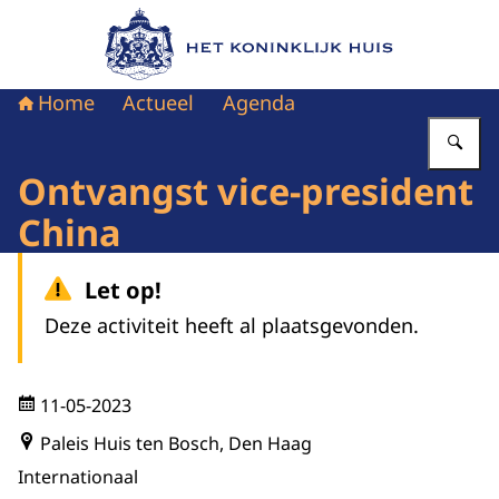
Naar de homepage van Het Koninklijk Huis
Home
Actueel
Agenda
Vu
Ontvangst vice-president
China
Let op!
Deze activiteit heeft al plaatsgevonden.
11-05-2023
Paleis Huis ten Bosch, Den Haag
Internationaal