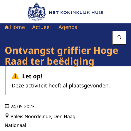
Naar de homepage van Het Koninklijk Huis
Home
Actueel
Agenda
Vu
Ontvangst griffier Hoge
Raad ter beëdiging
Let op!
Deze activiteit heeft al plaatsgevonden.
24-05-2023
Paleis Noordeinde, Den Haag
Nationaal