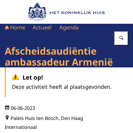
Naar de homepage van Het Koninklijk Huis
Home
Actueel
Agenda
Vu
Afscheidsaudiëntie
ambassadeur Armenië
Let op!
Deze activiteit heeft al plaatsgevonden.
06-06-2023
Paleis Huis ten Bosch, Den Haag
Internationaal