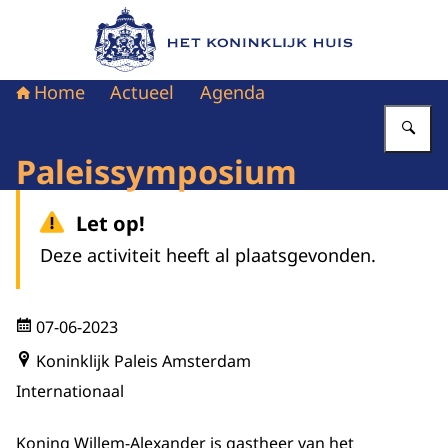
Naar de homepage van Het Koninklijk Huis
Home
Actueel
Agenda
Vu
Paleissymposium
Let op!
Deze activiteit heeft al plaatsgevonden.
07-06-2023
Koninklijk Paleis Amsterdam
Internationaal
Koning Willem-Alexander is gastheer van het