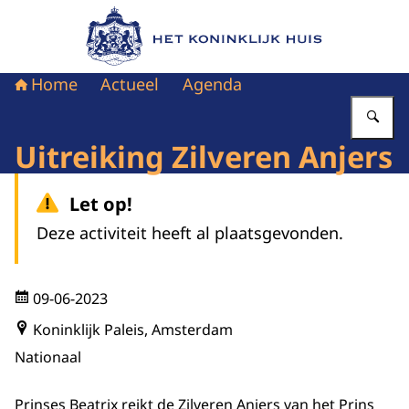
Naar de homepage van Het Koninklijk Huis
Home
Actueel
Agenda
Vu
Uitreiking Zilveren Anjers
Let op!
Deze activiteit heeft al plaatsgevonden.
09-06-2023
Koninklijk Paleis, Amsterdam
Nationaal
Prinses Beatrix reikt de Zilveren Anjers van het Prins