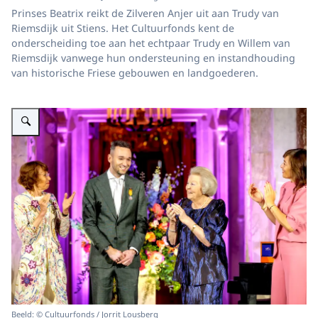
Prinses Beatrix reikt de Zilveren Anjer uit aan Trudy van
Riemsdijk uit Stiens. Het Cultuurfonds kent de
onderscheiding toe aan het echtpaar Trudy en Willem van
Riemsdijk vanwege hun ondersteuning en instandhouding
van historische Friese gebouwen en landgoederen.
Vergroot afbeelding Prinses Beatrix reikt Zilveren Anjer uit aan Wesley Se
Beeld: © Cultuurfonds / Jorrit Lousberg