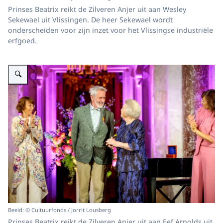
Prinses Beatrix reikt de Zilveren Anjer uit aan Wesley
Sekewael uit Vlissingen. De heer Sekewael wordt
onderscheiden voor zijn inzet voor het Vlissingse industriële
erfgoed.
Vergroot afbeelding Prinses Beatrix reikt Zilveren Anjer uit aan Eef Arnolds
Beeld: © Cultuurfonds / Jorrit Lousberg
Prinses Beatrix reikt de Zilveren Anjer uit aan Eef Arnolds uit