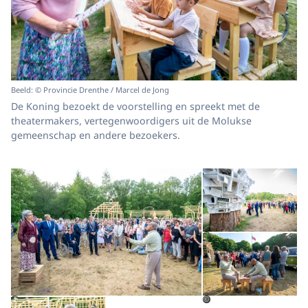
Beeld: © Provincie Drenthe / Marcel de Jong
De Koning bezoekt de voorstelling en spreekt met de
theatermakers, vertegenwoordigers uit de Molukse
gemeenschap en andere bezoekers.
Open de galerij in vergrot
Op
Op
©
Open de galerij in vergrote weergave
©
©