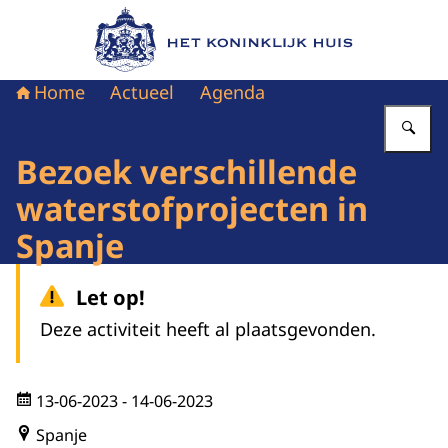
Naar de homepage van Het Koninklijk Huis
Home
Actueel
Agenda
Vu
Bezoek verschillende
waterstofprojecten in
Spanje
Let op!
Deze activiteit heeft al plaatsgevonden.
13-06-2023
- 14-06-2023
Spanje