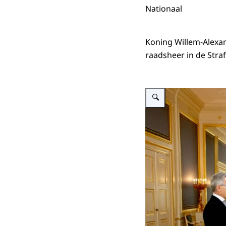
Nationaal
Koning Willem-Alexan
raadsheer in de Str
Vergroot afbeelding De Ko